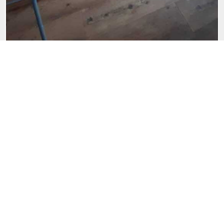
APPARTEMENT
La Ciotat
RÉF. 1263056
Autre Appartement à louer dans le même secteur en substitution
de la référence 1263023.
Proximité Port et commerces studio de 19m² situé au 1er étage
d'un petit immeuble ancien rénové en 2010. Le Studio se compose
d'un coin cuisine avec fenêtre, d'une salle d'eau et d'un coin nuit
avec fenêtre . Très lumineux , en bon état , ...
452,40 € /mois
DÉTAIL APPARTEMENT