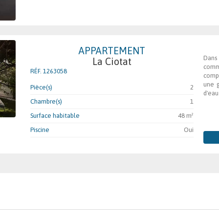
APPARTEMENT
Dans
La Ciotat
comm
RÉF. 1263058
compo
une g
Pièce(s)
2
d'eau
Chambre(s)
1
Surface habitable
48 m²
Piscine
Oui