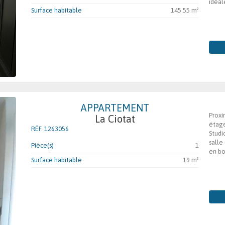
idéal
Surface habitable
145.55 m²
APPARTEMENT
Proxi
La Ciotat
étag
RÉF. 1263056
Studi
salle
Pièce(s)
1
en bon
Surface habitable
19 m²