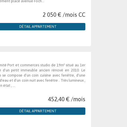
ement placé avenue Foch...
2 050 € /mois CC
DÉTAIL APPARTEMENT
mité Port et commerces studio de 19m² situé au 1er
e d'un petit immeuble ancien rénové en 2010. Le
o se compose d'un coin cuisine avec fenêtre, d'une
 d'eau et d'un coin nuit avec fenêtre . Très lumineux ,
 état , ...
452,40 € /mois
DÉTAIL APPARTEMENT