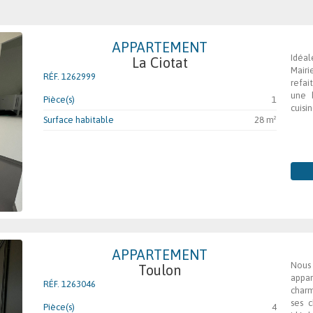
APPARTEMENT
Idéa
La Ciotat
Mairi
RÉF. 1262999
refai
une 
Pièce(s)
1
cuisi
Surface habitable
28 m²
APPARTEMENT
Nous
Toulon
appar
RÉF. 1263046
charm
ses 
Pièce(s)
4