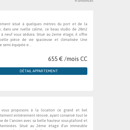
4 annonces
lement situé à quelques mètres du port et de la
e, dans une ruelle calme, ce beau studio de 28m2
t à neuf vous séduira. Situé au 2eme étage, il offre
belle pièce de vie spacieuse et climatisée Une
ne semi équipée e...
655 € /mois CC
DÉTAIL APPARTEMENT
 vous proposons à la location ce grand et bel
tement entièrement rénové, ayant conservé tout le
e de l’ancien avec sa belle hauteur sous plafond et
cheminées. Situé au 2ème étage d’un immeuble