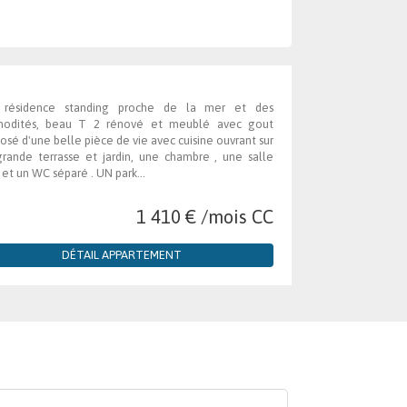
 résidence standing proche de la mer et des
odités, beau T 2 rénové et meublé avec gout
sé d'une belle pièce de vie avec cuisine ouvrant sur
rande terrasse et jardin, une chambre , une salle
 et un WC séparé . UN park...
1 410 € /mois CC
DÉTAIL APPARTEMENT